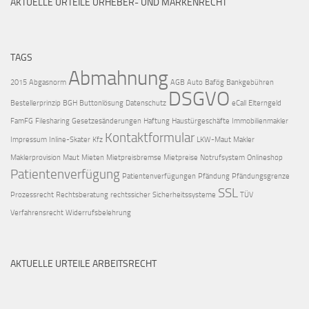
AKTUELLE URTEILE URHEBER- UND MARKENRECHT
TAGS
Abmahnung
2015
Abgasnorm
AGB
Auto
Bafög
Bankgebühren
DSGVO
Bestellerprinzip
BGH
Buttonlösung
Datenschutz
eCall
Elterngeld
FamFG
Filesharing
Gesetzesänderungen
Haftung
Haustürgeschäfte
Immobilienmakler
Kontaktformular
Impressum
Inline-Skater
Kfz
LKW-Maut
Makler
Maklerprovision
Maut
Mieten
Mietpreisbremse
Mietpreise
Notrufsystem
Onlineshop
Patientenverfügung
Patientenverfügungen
Pfändung
Pfändungsgrenze
SSL
Prozessrecht
Rechtsberatung
rechtssicher
Sicherheitssysteme
TÜV
Verfahrensrecht
Widerrufsbelehrung
AKTUELLE URTEILE ARBEITSRECHT