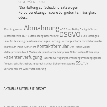
OLIVER VÖLKER SAGT:
"Die Haftung auf Schaden­ersatz wegen
Körperverletzungen sowie bei grober Fahr­lässig­keit
oder...
Abmahnung
2015
Abgasnorm
AGB
Auto
Bafög
Bankgebühren
DSGVO
Bestellerprinzip
BGH
Buttonlösung
Datenschutz
eCall
Elterngeld
FamFG
Filesharing
Gesetzesänderungen
Haftung
Haustürgeschäfte
Immobilienmakler
Kontaktformular
Impressum
Inline-Skater
Kfz
LKW-Maut
Makler
Maklerprovision
Maut
Mieten
Mietpreisbremse
Mietpreise
Notrufsystem
Onlineshop
Patientenverfügung
Patientenverfügungen
Pfändung
Pfändungsgrenze
SSL
Prozessrecht
Rechtsberatung
rechtssicher
Sicherheitssysteme
TÜV
Verfahrensrecht
Widerrufsbelehrung
AKTUELLE URTEILE IT-RECHT