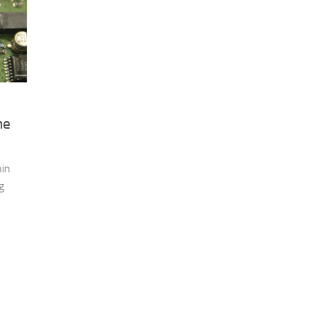
me
in
g