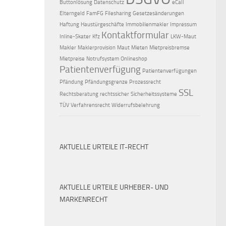
Buttonlösung
Datenschutz
eCall
Elterngeld
FamFG
Filesharing
Gesetzesänderungen
Haftung
Haustürgeschäfte
Immobilienmakler
Impressum
Kontaktformular
Inline-Skater
Kfz
LKW-Maut
Makler
Maklerprovision
Maut
Mieten
Mietpreisbremse
Mietpreise
Notrufsystem
Onlineshop
Patientenverfügung
Patientenverfügungen
Pfändung
Pfändungsgrenze
Prozessrecht
SSL
Rechtsberatung
rechtssicher
Sicherheitssysteme
TÜV
Verfahrensrecht
Widerrufsbelehrung
AKTUELLE URTEILE IT-RECHT
AKTUELLE URTEILE URHEBER- UND
MARKENRECHT