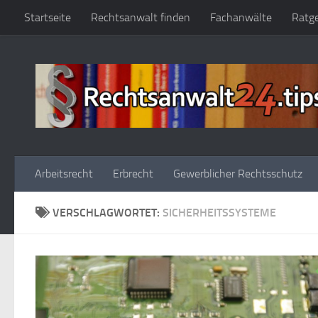
Startseite
Rechtsanwalt finden
Fachanwälte
Ratg
Zum Inhalt springen
Arbeitsrecht
Erbrecht
Gewerblicher Rechtsschutz
VERSCHLAGWORTET:
SICHERHEITSSYSTEME