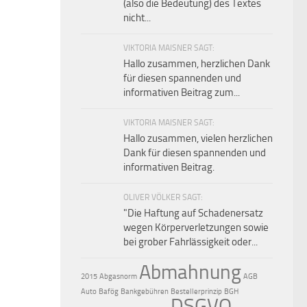
(also die Bedeutung) des Textes
nicht...
VIKTORIA MAISNER SAGT:
Hallo zusammen, herzlichen Dank
für diesen spannenden und
informativen Beitrag zum...
VIKTORIA MAISNER SAGT:
Hallo zusammen, vielen herzlichen
Dank für diesen spannenden und
informativen Beitrag.
OLIVER VÖLKER SAGT:
"Die Haftung auf Schaden­ersatz
wegen Körperverletzungen sowie
bei grober Fahr­lässig­keit oder...
Abmahnung
2015
Abgasnorm
AGB
Auto
Bafög
Bankgebühren
Bestellerprinzip
BGH
DSGVO