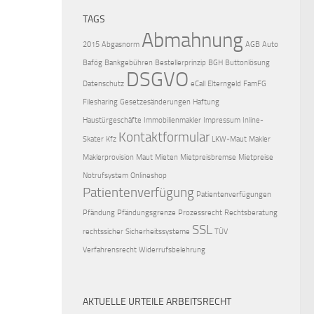
TAGS
Abmahnung
2015
Abgasnorm
AGB
Auto
Bafög
Bankgebühren
Bestellerprinzip
BGH
Buttonlösung
DSGVO
Datenschutz
eCall
Elterngeld
FamFG
Filesharing
Gesetzesänderungen
Haftung
Haustürgeschäfte
Immobilienmakler
Impressum
Inline-
Kontaktformular
Skater
Kfz
LKW-Maut
Makler
Maklerprovision
Maut
Mieten
Mietpreisbremse
Mietpreise
Notrufsystem
Onlineshop
Patientenverfügung
Patientenverfügungen
Pfändung
Pfändungsgrenze
Prozessrecht
Rechtsberatung
SSL
rechtssicher
Sicherheitssysteme
TÜV
Verfahrensrecht
Widerrufsbelehrung
AKTUELLE URTEILE ARBEITSRECHT