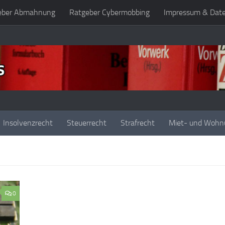
eber Abmahnung
Ratgeber Cybermobbing
Impressum & Dat
Insolvenzrecht
Steuerrecht
Strafrecht
Miet- und Wohn
0