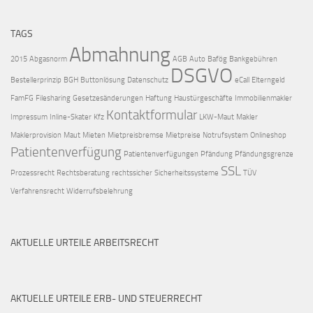
TAGS
Abmahnung
2015
Abgasnorm
AGB
Auto
Bafög
Bankgebühren
DSGVO
Bestellerprinzip
BGH
Buttonlösung
Datenschutz
eCall
Elterngeld
FamFG
Filesharing
Gesetzesänderungen
Haftung
Haustürgeschäfte
Immobilienmakler
Kontaktformular
Impressum
Inline-Skater
Kfz
LKW-Maut
Makler
Maklerprovision
Maut
Mieten
Mietpreisbremse
Mietpreise
Notrufsystem
Onlineshop
Patientenverfügung
Patientenverfügungen
Pfändung
Pfändungsgrenze
SSL
Prozessrecht
Rechtsberatung
rechtssicher
Sicherheitssysteme
TÜV
Verfahrensrecht
Widerrufsbelehrung
AKTUELLE URTEILE ARBEITSRECHT
AKTUELLE URTEILE ERB- UND STEUERRECHT