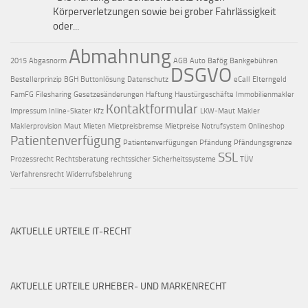
Körperverletzungen sowie bei grober Fahr­lässig­keit
oder...
Abmahnung
2015
Abgasnorm
AGB
Auto
Bafög
Bankgebühren
DSGVO
Bestellerprinzip
BGH
Buttonlösung
Datenschutz
eCall
Elterngeld
FamFG
Filesharing
Gesetzesänderungen
Haftung
Haustürgeschäfte
Immobilienmakler
Kontaktformular
Impressum
Inline-Skater
Kfz
LKW-Maut
Makler
Maklerprovision
Maut
Mieten
Mietpreisbremse
Mietpreise
Notrufsystem
Onlineshop
Patientenverfügung
Patientenverfügungen
Pfändung
Pfändungsgrenze
SSL
Prozessrecht
Rechtsberatung
rechtssicher
Sicherheitssysteme
TÜV
Verfahrensrecht
Widerrufsbelehrung
AKTUELLE URTEILE IT-RECHT
AKTUELLE URTEILE URHEBER- UND MARKENRECHT