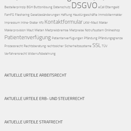
DSGVO
Bestellerprinzip
BGH
Buttonlösung
Datenschutz
eCall
Elterngeld
FamFG
Filesharing
Gesetzesänderungen
Haftung
Haustürgeschäfte
Immobilienmakler
Kontaktformular
Impressum
Inline-Skater
Kfz
LKW-Maut
Makler
Maklerprovision
Maut
Mieten
Mietpreisbremse
Mietpreise
Notrufsystem
Onlineshop
Patientenverfügung
Patientenverfügungen
Pfändung
Pfändungsgrenze
SSL
Prozessrecht
Rechtsberatung
rechtssicher
Sicherheitssysteme
TÜV
Verfahrensrecht
Widerrufsbelehrung
AKTUELLE URTEILE ARBEITSRECHT
AKTUELLE URTEILE ERB- UND STEUERRECHT
AKTUELLE URTEILE STRAFRECHT