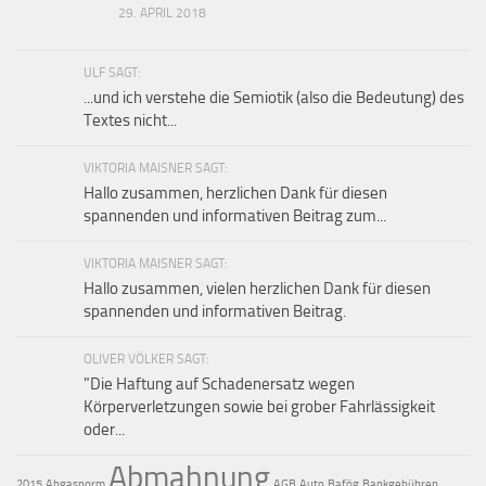
29. APRIL 2018
ULF SAGT:
...und ich verstehe die Semiotik (also die Bedeutung) des
Textes nicht...
VIKTORIA MAISNER SAGT:
Hallo zusammen, herzlichen Dank für diesen
spannenden und informativen Beitrag zum...
VIKTORIA MAISNER SAGT:
Hallo zusammen, vielen herzlichen Dank für diesen
spannenden und informativen Beitrag.
OLIVER VÖLKER SAGT:
"Die Haftung auf Schaden­ersatz wegen
Körperverletzungen sowie bei grober Fahr­lässig­keit
oder...
Abmahnung
2015
Abgasnorm
AGB
Auto
Bafög
Bankgebühren