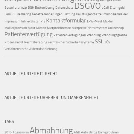
DSGVO
Bestellerprinzip
BGH
Buttonlösung
Datenschutz
eCall
Elterngeld
FamFG
Filesharing
Gesetzesänderungen
Haftung
Haustürgeschäfte
Immobilienmakler
Kontaktformular
Impressum
Inline-Skater
Kfz
LKW-Maut
Makler
Maklerprovision
Maut
Mieten
Mietpreisbremse
Mietpreise
Notrufsystem
Onlineshop
Patientenverfügung
Patientenverfügungen
Pfändung
Pfändungsgrenze
SSL
Prozessrecht
Rechtsberatung
rechtssicher
Sicherheitssysteme
TÜV
Verfahrensrecht
Widerrufsbelehrung
AKTUELLE URTEILE IT-RECHT
AKTUELLE URTEILE URHEBER- UND MARKENRECHT
TAGS
Abmahnung
2015
Abgasnorm
AGB
Auto
Bafög
Bankgebühren