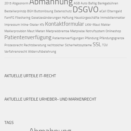
Abmahnung
2015
Abgasnorm
AGB
Auto
Bafög
Bankgebühren
DSGVO
Bestellerprinzip
BGH
Buttonlösung
Datenschutz
eCall
Elterngeld
FamFG
Filesharing
Gesetzesänderungen
Haftung
Haustürgeschäfte
Immobilienmakler
Kontaktformular
Impressum
Inline-Skater
Kfz
LKW-Maut
Makler
Maklerprovision
Maut
Mieten
Mietpreisbremse
Mietpreise
Notrufsystem
Onlineshop
Patientenverfügung
Patientenverfügungen
Pfändung
Pfändungsgrenze
SSL
Prozessrecht
Rechtsberatung
rechtssicher
Sicherheitssysteme
TÜV
Verfahrensrecht
Widerrufsbelehrung
AKTUELLE URTEILE IT-RECHT
AKTUELLE URTEILE URHEBER- UND MARKENRECHT
TAGS