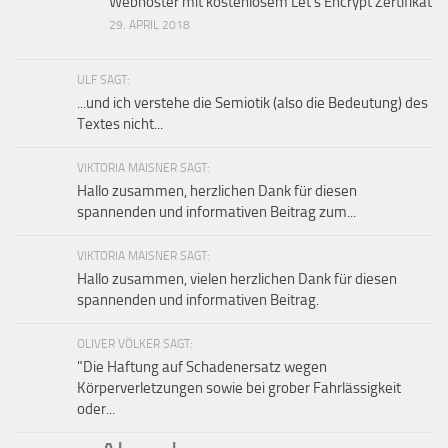
Webhoster mit kostenlosem Let’s Encrypt Zertifikat
29. APRIL 2018
ULF SAGT:
...und ich verstehe die Semiotik (also die Bedeutung) des
Textes nicht...
VIKTORIA MAISNER SAGT:
Hallo zusammen, herzlichen Dank für diesen
spannenden und informativen Beitrag zum...
VIKTORIA MAISNER SAGT:
Hallo zusammen, vielen herzlichen Dank für diesen
spannenden und informativen Beitrag.
OLIVER VÖLKER SAGT:
"Die Haftung auf Schaden­ersatz wegen
Körperverletzungen sowie bei grober Fahr­lässig­keit
oder...