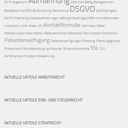
Abmahnung
2015
Abgasnorm
AGB
Auto
Bafög
Bankgebühren
DSGVO
Bestellerprinzip
BGH
Buttonlösung
Datenschutz
eCall
Elterngeld
FamFG
Filesharing
Gesetzesänderungen
Haftung
Haustürgeschäfte
Immobilienmakler
Kontaktformular
Impressum
Inline-Skater
Kfz
LKW-Maut
Makler
Maklerprovision
Maut
Mieten
Mietpreisbremse
Mietpreise
Notrufsystem
Onlineshop
Patientenverfügung
Patientenverfügungen
Pfändung
Pfändungsgrenze
SSL
Prozessrecht
Rechtsberatung
rechtssicher
Sicherheitssysteme
TÜV
Verfahrensrecht
Widerrufsbelehrung
AKTUELLE URTEILE ARBEITSRECHT
AKTUELLE URTEILE ERB- UND STEUERRECHT
AKTUELLE URTEILE STRAFRECHT