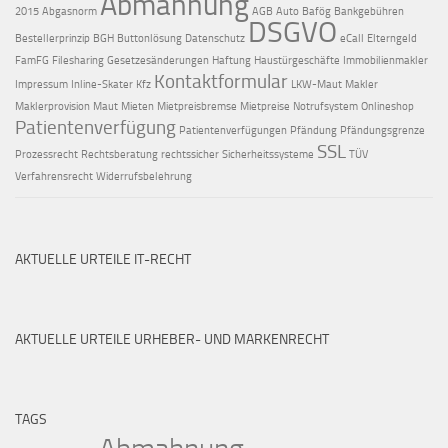
Abmahnung
2015
Abgasnorm
AGB
Auto
Bafög
Bankgebühren
DSGVO
Bestellerprinzip
BGH
Buttonlösung
Datenschutz
eCall
Elterngeld
FamFG
Filesharing
Gesetzesänderungen
Haftung
Haustürgeschäfte
Immobilienmakler
Kontaktformular
Impressum
Inline-Skater
Kfz
LKW-Maut
Makler
Maklerprovision
Maut
Mieten
Mietpreisbremse
Mietpreise
Notrufsystem
Onlineshop
Patientenverfügung
Patientenverfügungen
Pfändung
Pfändungsgrenze
SSL
Prozessrecht
Rechtsberatung
rechtssicher
Sicherheitssysteme
TÜV
Verfahrensrecht
Widerrufsbelehrung
AKTUELLE URTEILE IT-RECHT
AKTUELLE URTEILE URHEBER- UND MARKENRECHT
TAGS