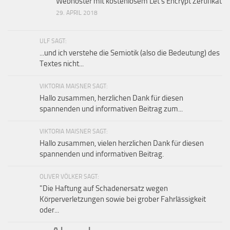
Webhoster mit kostenlosem Let’s Encrypt Zertifikat
29. APRIL 2018
ULF SAGT:
...und ich verstehe die Semiotik (also die Bedeutung) des
Textes nicht...
VIKTORIA MAISNER SAGT:
Hallo zusammen, herzlichen Dank für diesen
spannenden und informativen Beitrag zum...
VIKTORIA MAISNER SAGT:
Hallo zusammen, vielen herzlichen Dank für diesen
spannenden und informativen Beitrag.
OLIVER VÖLKER SAGT:
"Die Haftung auf Schaden­ersatz wegen
Körperverletzungen sowie bei grober Fahr­lässig­keit
oder...