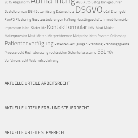
Abmahnung
2015
Abgasnorm
AGB
Auto
Bafög
Bankgebühren
DSGVO
Bestellerprinzip
BGH
Buttonlösung
Datenschutz
eCall
Elterngeld
FamFG
Filesharing
Gesetzesänderungen
Haftung
Haustürgeschäfte
Immobilienmakler
Kontaktformular
Impressum
Inline-Skater
Kfz
LKW-Maut
Makler
Maklerprovision
Maut
Mieten
Mietpreisbremse
Mietpreise
Notrufsystem
Onlineshop
Patientenverfügung
Patientenverfügungen
Pfändung
Pfändungsgrenze
SSL
Prozessrecht
Rechtsberatung
rechtssicher
Sicherheitssysteme
TÜV
Verfahrensrecht
Widerrufsbelehrung
AKTUELLE URTEILE ARBEITSRECHT
AKTUELLE URTEILE ERB- UND STEUERRECHT
AKTUELLE URTEILE STRAFRECHT