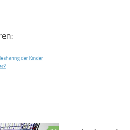
ren:
ilesharing der Kinder
er?