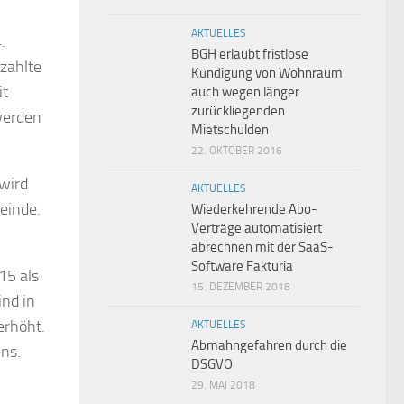
AKTUELLES
.
BGH erlaubt fristlose
zahlte
Kündigung von Wohnraum
it
auch wegen länger
zurückliegenden
werden
Mietschulden
22. OKTOBER 2016
 wird
AKTUELLES
meinde.
Wiederkehrende Abo-
Verträge automatisiert
abrechnen mit der SaaS-
Software Fakturia
15 als
15. DEZEMBER 2018
ind in
erhöht.
AKTUELLES
Abmahngefahren durch die
ens.
DSGVO
29. MAI 2018