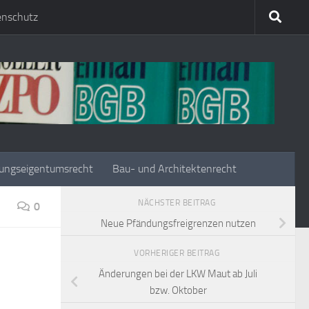
enschutz
ungseigentumsrecht
Bau- und Architektenrecht
NÄCHSTER BEITRAG
0
Neue Pfändungsfreigrenzen nutzen
VORHERIGER BEITRAG
Änderungen bei der LKW Maut ab Juli
bzw. Oktober