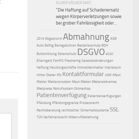
t
0
OLIVER VÖLKER SAGT:
"Die Haftung auf Schaden­ersatz
wegen Körperverletzungen sowie
bei grober Fahr­lässig­keit oder...
Abmahnung
2015
Abgasnorm
AGB
Auto
Bafög
Bankgebühren
Bestellerprinzip
BGH
DSGVO
Buttonlösung
Datenschutz
eCall
Elterngeld
FamFG
Filesharing
Gesetzesänderungen
Haftung
Haustürgeschäfte
Immobilienmakler
Impressum
Kontaktformular
Inline-Skater
Kfz
LKW-Maut
Makler
Maklerprovision
Maut
Mieten
Mietpreisbremse
Mietpreise
Notrufsystem
Onlineshop
Patientenverfügung
Patientenverfügungen
Pfändung
Pfändungsgrenze
Prozessrecht
SSL
Rechtsberatung
rechtssicher
Sicherheitssysteme
TÜV
Verfahrensrecht
Widerrufsbelehrung