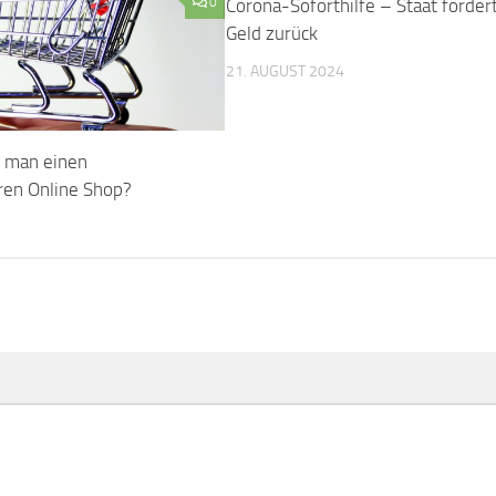
0
Corona-Soforthilfe – Staat forder
Geld zurück
21. AUGUST 2024
t man einen
en Online Shop?