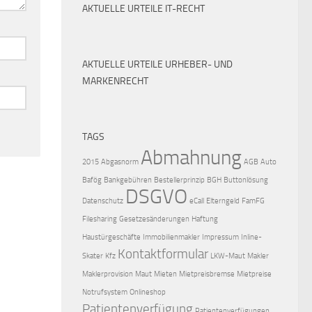
AKTUELLE URTEILE IT-RECHT
AKTUELLE URTEILE URHEBER- UND
MARKENRECHT
TAGS
Abmahnung
2015
Abgasnorm
AGB
Auto
Bafög
Bankgebühren
Bestellerprinzip
BGH
Buttonlösung
DSGVO
Datenschutz
eCall
Elterngeld
FamFG
Filesharing
Gesetzesänderungen
Haftung
Haustürgeschäfte
Immobilienmakler
Impressum
Inline-
Kontaktformular
Skater
Kfz
LKW-Maut
Makler
Maklerprovision
Maut
Mieten
Mietpreisbremse
Mietpreise
Notrufsystem
Onlineshop
Patientenverfügung
Patientenverfügungen