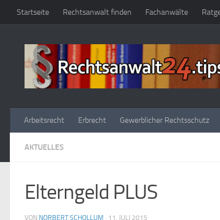
Startseite
Rechtsanwalt finden
Fachanwälte
Ratg
Zum Inhalt springen
Arbeitsrecht
Erbrecht
Gewerblicher Rechtsschutz
AKTUELLES
Elterngeld PLUS
VON
NORBERT SCHOLLUM
·
11. JULI 2015